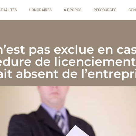
CTUALITÉS
HONORAIRES
À PROPOS
RESSOURCES
CON
 n’est pas exclue en c
édure de licenciement 
ait absent de l’entrepr