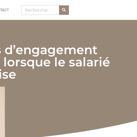
TACT
as d’engagement
lorsque le salarié
ise