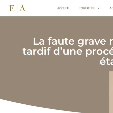
ACCUEIL
EXPERTISE
A
La faute grave
tardif d’une proc
ét